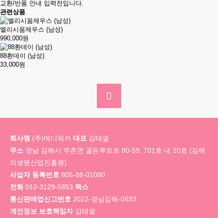
교환/반품 안내 입력전입니다.
관련상품
엘리시움제우스 (남성)
990,000원
88환데이 (남성)
33,000원
회사명
(주)메디워커
대표
김태열
주소
경남 김해시 주촌면 골든루트로 80-59, 701호 내 20호 (김해
의생명산업진흥원)
사업자 등록번호
805-88-01080
전화
010-3129-5853
팩스
통신판매업신고번호
2022-경남김해-0633
개인정보 보호책임자
김태열