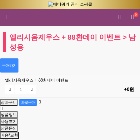
0
엘리시움제우스 + 88환데이 이벤트 > 남
성용
구매하기
엘리시움제우스 + 88환데이 이벤트
+0원
상품정보
사용후기
상품문의
배송/교환