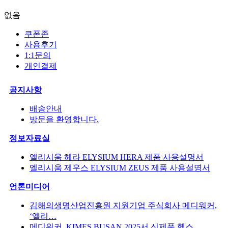
없음
쿠폰존
사용후기
1:1문의
개인결제
공지사항
배송안내
방문을 환영합니다.
정보자료실
엘리시움 헤라 ELYSIUM HERA 제품 사용설명서
엘리시움 제우스 ELYSIUM ZEUS 제품 사용설명서
언론미디어
김해의생명산업진흥원 지원기업 주식회사 메디워커,
‘엘리…
메디워커, KIMES BUSAN 2025서 신제품 헬스…