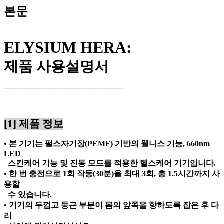
본문
ELYSIUM HERA:
제품
사용설명서
⸻⸻⸻⸻⸻⸻
[1]
제품 정보
• 본 기기는 펄스자기장
(PEMF)
기반의 웰니스 기능
, 660nm
LED
스킨케어 기능 및 진동 모드를 적용한 헬스케어 기기입니다
.
• 한 번 충전으로
1
회 작동
(30
분
)
을 최대
3
회
,
총
1.5
시간까지 사
용할
수 있습니다
.
• 기기의 두껍고 둥근 부분이 몸의 앞쪽을 향하도록 잡은 후 다
리