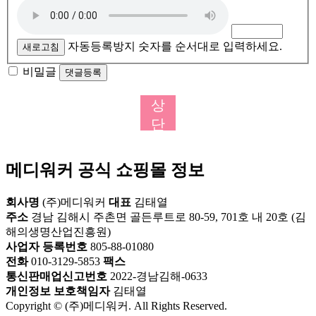
자동등록방지 숫자를 순서대로 입력하세요.
새로고침
비밀글
댓글등록
상
단
으
로
메디워커 공식 쇼핑몰 정보
회사명
(주)메디워커
대표
김태열
주소
경남 김해시 주촌면 골든루트로 80-59, 701호 내 20호 (김
해의생명산업진흥원)
사업자 등록번호
805-88-01080
전화
010-3129-5853
팩스
통신판매업신고번호
2022-경남김해-0633
개인정보 보호책임자
김태열
Copyright © (주)메디워커. All Rights Reserved.