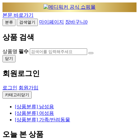
본문 바로가기
마이페이지
장바구니
0
분류
검색열기
상품 검색
상품명
필수
닫기
회원로그인
로그인
회원가입
카테고리닫기
[상품분류] 남성용
[상품분류] 여성용
[상품분류] 가족/반려동물
오늘 본 상품