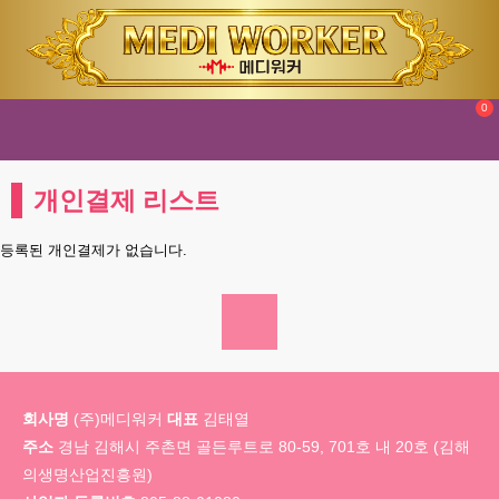
0
개인결제 리스트
등록된 개인결제가 없습니다.
회사명
(주)메디워커
대표
김태열
주소
경남 김해시 주촌면 골든루트로 80-59, 701호 내 20호 (김해
의생명산업진흥원)