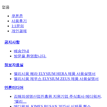
없음
쿠폰존
사용후기
1:1문의
개인결제
공지사항
배송안내
방문을 환영합니다.
정보자료실
엘리시움 헤라 ELYSIUM HERA 제품 사용설명서
엘리시움 제우스 ELYSIUM ZEUS 제품 사용설명서
언론미디어
김해의생명산업진흥원 지원기업 주식회사 메디워커,
‘엘리…
메디워커, KIMES BUSAN 2025서 신제품 헬스…