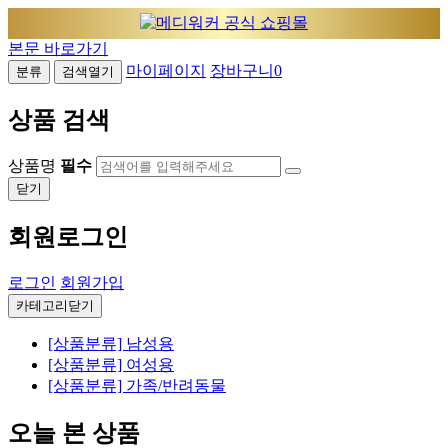
본문 바로가기
마이페이지
장바구니
0
분류
검색열기
상품 검색
상품명
필수
닫기
회원로그인
로그인
회원가입
카테고리닫기
[상품분류] 남성용
[상품분류] 여성용
[상품분류] 가족/반려동물
오늘 본 상품