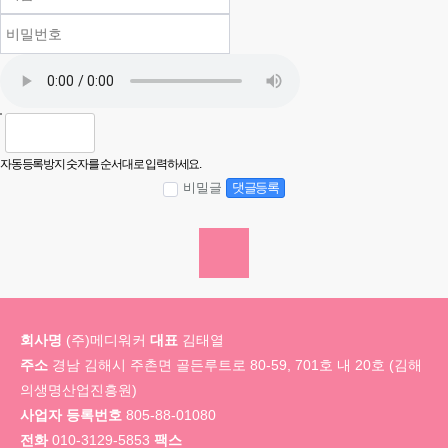
자동등록방지 숫자를 순서대로 입력하세요.
비밀글
댓글등록
회사명
(주)메디워커
대표
김태열
주소
경남 김해시 주촌면 골든루트로 80-59, 701호 내 20호 (김해
의생명산업진흥원)
사업자 등록번호
805-88-01080
전화
010-3129-5853
팩스